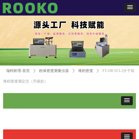
瑞柯析理-首页
ꄲ
粉体密度测量仪器
ꄲ
堆积密度
ꄲ
FT-100 SCI-2分子筛
堆积密度测定仪（升级款）