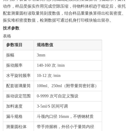
动作，样品受振实作用完成空隙压缩，待物料体积趋于稳定后，依托
配套测量圆柱读取量筒刻度数值，结合样品重量换算得出松装密度、
振实堆积密度数值，检测数据可通过机身打印模块输出留存。
技术参数
表格
参数项目
规格数值
振幅
3mm
振动频率
140-160 次 /min
水平旋转频率
10-12 次 /min
配套玻璃量筒
100ml、250ml（附带量筒密封塞）
振动设定范围
0-9999 次可自定义预设
加料速度
3-5ml/S 区间可调
漏斗规格
斗颈内口径 16mm，不锈钢材质
测量圆柱体
带手持握柄，外径小于量筒内径