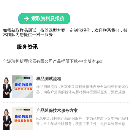
索取资料及报价
녒
如需获取样品测试、仪器选型方案、定制化报价，欢迎联系我们，技
术团队为您提供一对一服务！
服务资讯
宁波瑞柯析理仪器有限公司产品样册下载-中文版本.pdf
样品测试流程
样品测试流程，ROOKO 瑞柯微依托自身全系列可售测试仪
器，为客户提供的粉体与新材料样品测试服务，流程规范且
兼具技术深度。
测试前，客户可通过多渠道咨询，专属顾问结合其需求与样
品特性（如粉体、半导体材料等），依据公司粉体 / 颗粒测
产品延保技术服务方案
试、材料电性能测试等仪器能力，提供方案与费用预估。确
ROOKO 瑞柯微产品延保服务，专为品牌旗下 5 年内产品打
认需求后签订合同，客户完成付款可申请开具票据，流程便
造，含 1 年标准版服务，覆盖主要主件、电控系统等维修更
捷透明。
换、软件升级，支持返厂服务与 7×24 小时技术响应，可个
样品提交后，实验室核验状态并建档存放，工程师基于