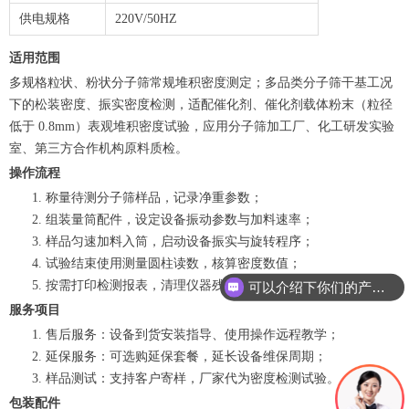
供电规格
220V/50HZ
适用范围
多规格粒状、粉状分子筛常规堆积密度测定；多品类分子筛干基工况
下的松装密度、振实密度检测，适配催化剂、催化剂载体粉末（粒径
低于 0.8mm）表观堆积密度试验，应用分子筛加工厂、化工研发实验
室、第三方合作机构原料质检。
操作流程
称量待测分子筛样品，记录净重参数；
组装量筒配件，设定设备振动参数与加料速率；
样品匀速加料入筒，启动设备振实与旋转程序；
试验结束使用测量圆柱读数，核算密度数值；
按需打印检测报表，清理仪器残留试样。
可以介绍下你们的产品么
服务项目
售后服务：设备到货安装指导、使用操作远程教学；
延保服务：可选购延保套餐，延长设备维保周期；
样品测试：支持客户寄样，厂家代为密度检测试验。
包装配件