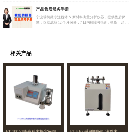
性化定制传感器、移机辅助等需求，帮用户降本增效。服务
ISO9001 体系标准与公司仪器特性制定方案，使用粉末电阻
凭正规凭证认定，免责范围清晰，支持合规转让，为用户提
率测试仪、四探针测试仪等设备，经预处理、设备校准后测
产品售后服务手册
供靠谱的质保后技术保障。
试，重复 2-3 次确保数据可靠（误差≤0.5%）。
宁波瑞柯微专注粉体 & 新材料测量分析仪器，提供售后保
测试完成后编制含原始数据、曲线图表的报告，审核通过后
障：仪器成品 12 个月保修，7 日内故障可换新 / 换货，24 小
交付客户。客户 7 日内可反馈疑问，24 小时内获技术响应，
时在线技术咨询、2 小时响应、48 小时故障修复，含安装调
异议可申请复测。样品按需求返还或合规处置，后续还提供
试、实操培训及原厂配件供应。支持有偿延保服务，覆盖主
标准更新、批量测试优惠等长期支持，深度适配科研与工业
要主件、软件等维修升级，多种服务方式满足需求。售后流
场景需求。
程规范，权责清晰，为用户使用全程保驾护航，助力运维。
相关产品
FT-100A1陶瓷粉末振实松散密度测定仪
FT-8100系列四探针法粉末电导率测试仪