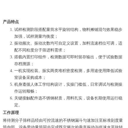
产品特点
试样检测阶段搭配量筒水平旋转结构，物料摊铺混匀效果稳步
加强，试样测量均衡度；
振动频次、振动次数均可自定义设置，加料流速档位可调，适
配不同粒度分子筛进料需求；
搭载内置打印组件，检测数据可即时留存输出，便于试验数据
存档溯源；
一机实现松装、振实两类堆积密度检测，多用途使用降低试验
室设备采购成本；
机身遵循人体工学结构设计，实操门槛低，日常调试与检测操
作运转顺畅；
关键接触配件选不锈钢材质，用料扎实，设备长期使用运行稳
定。
工作原理
将待测分子筛样品经由可控流速的不锈钢漏斗匀速加注至标准刻度量
筒内部，设备带动量筒同步完成既定频次的垂直振动与低速水平旋转