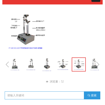
ꁆ
ꁇ
浏览量：
52
넶
끠
搜索